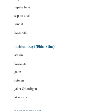
Bio Oil
sepatu bayi
Biolane
sepatu anak
Bite Fighters
sandal
Bizzi Growin
kaus kaki
Blackmores
fashion bayi (0bln-3thn)
Blooming Marvellous
atasan
Bonnels
bawahan
Bravado
gaun
Bruder
setelan
Brush Baby
jaket &kardigan
Buds Organics
aksesoris
Bugaboo
Buggygear