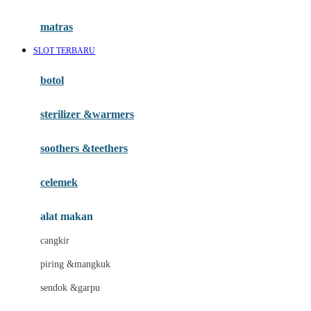
Happy Tummy
Hauck
matras
Havaianas
SLOT TERBARU
Hegen
botol
Hot Wheels
sterilizer &warmers
Hybrid
soothers &teethers
I
Inlacta DHA
celemek
Interlac
alat makan
Ivenet
cangkir
J
piring &mangkuk
Jack N Jill
sendok &garpu
Joie