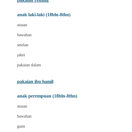
pakaian renang
Bumkins
anak laki-laki (18bln-8thn)
C
atasan
Cetaphil
bawahan
Chicco
setelan
Childlife
jaket
Clevamama
pakaian dalam
Cocolatte
Cottonseeds
pakaian ibu hamil
Cozy N Safe
anak perempuan (18bln-8thn)
Crane
atasan
Cybex
bawahan
D
gaun