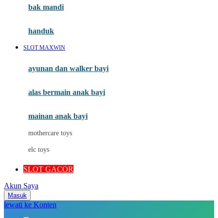
Moby
bak mandi
Momami
handuk
Mothercare
SLOT MAXWIN
Mustela
ayunan dan walker bayi
My Buddy Tag
My K
alas bermain anak bayi
N
mainan anak bayi
Naif
mothercare toys
Nike
elc toys
Nordic Natural
SLOT GACOR
Nuby
Akun Saya
Nuna
Masuk
lewati ke Konten
O